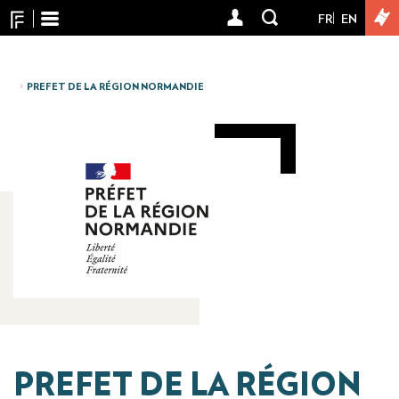
Cookies management panel
Skip
FR
EN
User
to
main
account
content
menu
PREFET DE LA RÉGION NORMANDIE
PREFET DE LA RÉGION