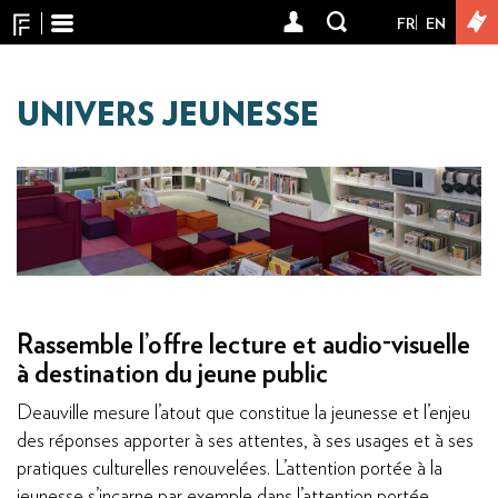
Panneau de gestion des cookies
Aller
FR
EN
User
au
contenu
account
principal
menu
UNIVERS JEUNESSE
Rassemble l’offre lecture et audio-visuelle
à destination du jeune public
Deauville mesure l’atout que constitue la jeunesse et l’enjeu
des réponses apporter à ses attentes, à ses usages et à ses
pratiques culturelles renouvelées. L’attention portée à la
jeunesse s’incarne par exemple dans l’attention portée