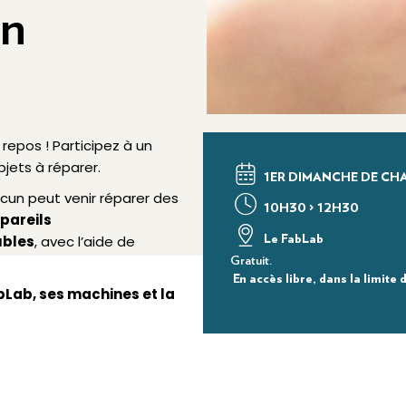
on
epos ! Participez à un
bjets à réparer.
1ER DIMANCHE DE CH
acun peut venir réparer des
10H30 > 12H30
ppareils
bles
, avec l’aide de
Le FabLab
Gratuit.
En accès libre, dans la limite
bLab, ses machines et la