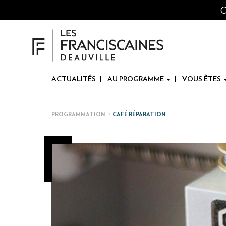
Panneau de gestion des cookies
Aller
O
au
contenu
principal
ACTUALITÉS
AU PROGRAMME
VOUS ÊTES
PROGRAMMATION
CAFÉ RÉPARATION