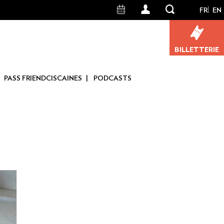
FR
EN
User
account
BILLETTERIE
menu
PASS FRIENDCISCAINES
PODCASTS