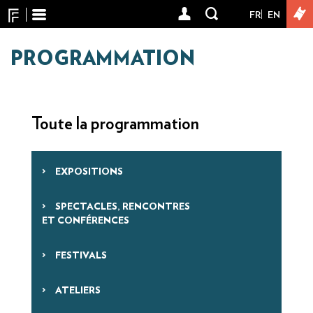
Panneau de gestion des cookies
Aller
FR
EN
User
au
contenu
account
principal
PROGRAMMATION
menu
Toute la programmation
EXPOSITIONS
SPECTACLES, RENCONTRES
ET CONFÉRENCES
FESTIVALS
ATELIERS